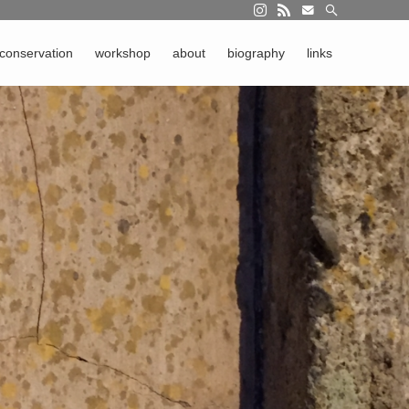
る迷いや選択を 言葉にしています。 コンサベーションのおもしろさを伝えながら
conservation
workshop
about
biography
links