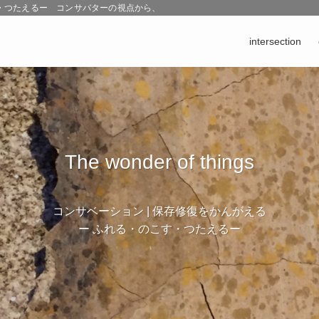
こす・つたえるー コンサバターの視点から、 ものとの対話や、修復のなかで生まれ
intersection
The wonder of things
コンサベーション | 保存修復をかんがえる
ー ふれる・のこす・つたえるー