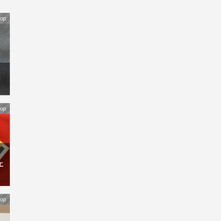
op
op
エ
op