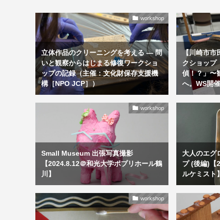
workshop
立体作品のクリーニングを考える ― 問
【川崎市市
いと観察からはじまる修復ワークショ
クショップ
ップの記録（主催：文化財保存支援機
偵！？」〜
構［NPO JCP］）
へ。WS開
workshop
Small Museum 出張写真撮影
大人のエグ
【2024.8.12＠和光大学ポプリホール鶴
プ (後編)【
川】
ルケミスト
workshop