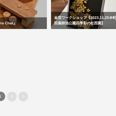
金箔ワークショップ【2023.11.25＠
ons Chat』
田薬師池公園四季彩の杜西園】
1
2
3